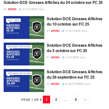
Solution DCE Grosses Affiches du 24 octobre sur FC 25
EA SPORTS FC / FIFA
BY
APERO
24 OCTOBRE 2024
Solution DCE Grosses Affiches
DCE / SBC
du 10 octobre sur FC 25
BY
APERO
10 OCTOBRE 2024
Solution DCE Grosses Affiches
GROSSES AFFICHES
du 3 octobre sur FC 25
BY
APERO
3 OCTOBRE 2024
Solution DCE Grosses Affiches
GROSSES AFFICHES
du 26 septembre sur FC 25
BY
APERO
26 SEPTEMBRE 2024
1
2
…
8
PAGE 1 DE 8