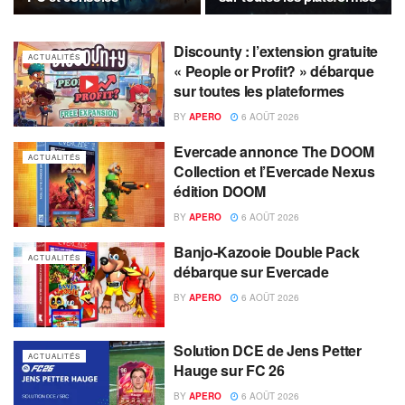
Discounty : l’extension gratuite
ACTUALITÉS
« People or Profit? » débarque
sur toutes les plateformes
BY
APERO
6 AOÛT 2026
Evercade annonce The DOOM
ACTUALITÉS
Collection et l’Evercade Nexus
édition DOOM
BY
APERO
6 AOÛT 2026
Banjo-Kazooie Double Pack
ACTUALITÉS
débarque sur Evercade
BY
APERO
6 AOÛT 2026
Solution DCE de Jens Petter
ACTUALITÉS
Hauge sur FC 26
BY
APERO
6 AOÛT 2026