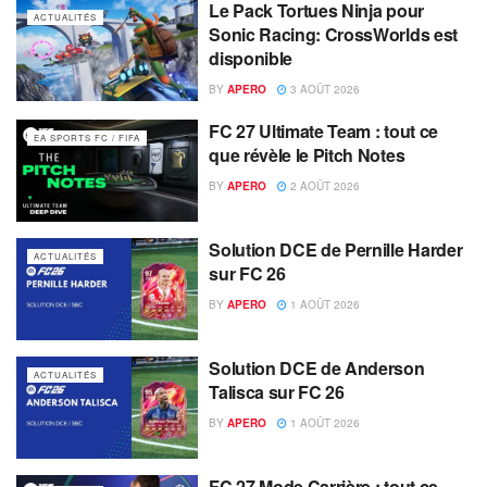
Le Pack Tortues Ninja pour
ACTUALITÉS
Sonic Racing: CrossWorlds est
disponible
BY
APERO
3 AOÛT 2026
FC 27 Ultimate Team : tout ce
EA SPORTS FC / FIFA
que révèle le Pitch Notes
BY
APERO
2 AOÛT 2026
Solution DCE de Pernille Harder
ACTUALITÉS
sur FC 26
BY
APERO
1 AOÛT 2026
Solution DCE de Anderson
ACTUALITÉS
Talisca sur FC 26
BY
APERO
1 AOÛT 2026
FC 27 Mode Carrière : tout ce