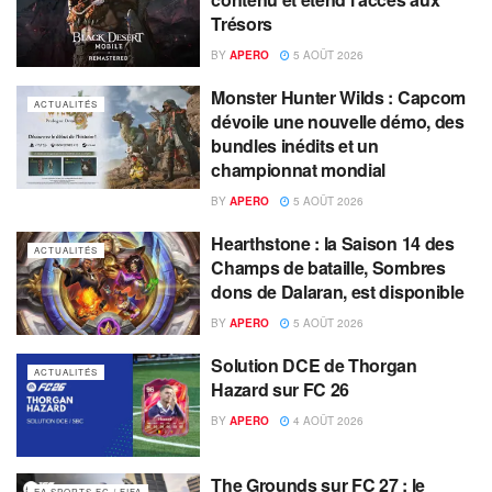
Trésors
BY
APERO
5 AOÛT 2026
Monster Hunter Wilds : Capcom
ACTUALITÉS
dévoile une nouvelle démo, des
bundles inédits et un
championnat mondial
BY
APERO
5 AOÛT 2026
Hearthstone : la Saison 14 des
ACTUALITÉS
Champs de bataille, Sombres
dons de Dalaran, est disponible
BY
APERO
5 AOÛT 2026
Solution DCE de Thorgan
ACTUALITÉS
Hazard sur FC 26
BY
APERO
4 AOÛT 2026
The Grounds sur FC 27 : le
EA SPORTS FC / FIFA