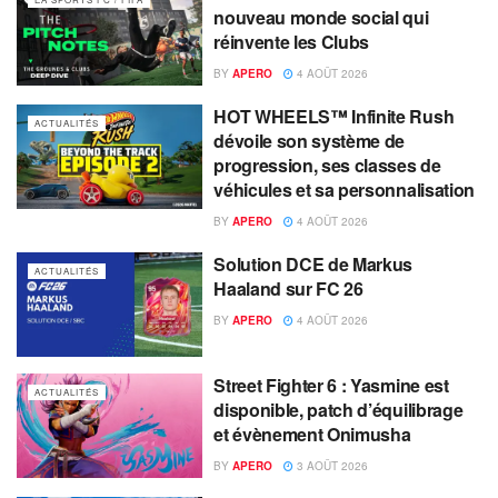
nouveau monde social qui
réinvente les Clubs
BY
APERO
4 AOÛT 2026
HOT WHEELS™ Infinite Rush
ACTUALITÉS
dévoile son système de
progression, ses classes de
véhicules et sa personnalisation
BY
APERO
4 AOÛT 2026
Solution DCE de Markus
ACTUALITÉS
Haaland sur FC 26
BY
APERO
4 AOÛT 2026
Street Fighter 6 : Yasmine est
ACTUALITÉS
disponible, patch d’équilibrage
et évènement Onimusha
BY
APERO
3 AOÛT 2026