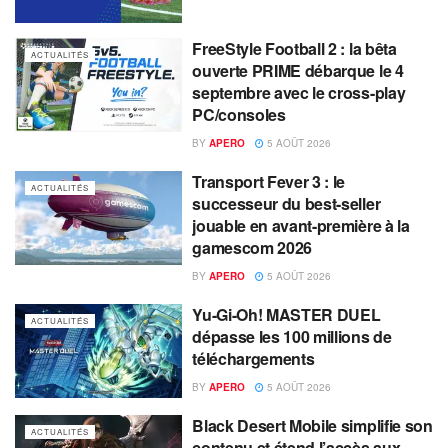
FreeStyle Football 2 : la bêta
ACTUALITÉS
ouverte PRIME débarque le 4
septembre avec le cross-play
PC/consoles
BY
APERO
5 AOÛT 2026
Transport Fever 3 : le
ACTUALITÉS
successeur du best-seller
jouable en avant-première à la
gamescom 2026
BY
APERO
5 AOÛT 2026
Yu-Gi-Oh! MASTER DUEL
ACTUALITÉS
dépasse les 100 millions de
téléchargements
BY
APERO
5 AOÛT 2026
Black Desert Mobile simplifie son
ACTUALITÉS
contenu et étend l’accès aux