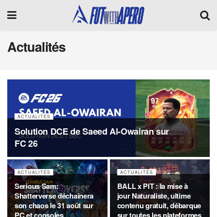
Actualités
ACTUALITÉS
Solution DCE de Saeed Al-Owairan sur
FC 26
ACTUALITÉS
ACTUALITÉS
Serious Sam:
BALL x PIT : la mise à
Shatterverse déchaînera
jour Naturaliste, ultime
son chaos le 31 août sur
contenu gratuit, débarque
PC et consoles
sur toutes les plateformes