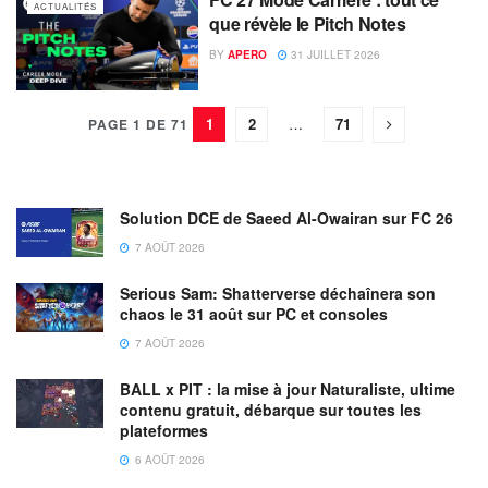
ACTUALITÉS
que révèle le Pitch Notes
BY
APERO
31 JUILLET 2026
1
2
…
71
PAGE 1 DE 71
Solution DCE de Saeed Al-Owairan sur FC 26
7 AOÛT 2026
Serious Sam: Shatterverse déchaînera son
chaos le 31 août sur PC et consoles
7 AOÛT 2026
BALL x PIT : la mise à jour Naturaliste, ultime
contenu gratuit, débarque sur toutes les
plateformes
6 AOÛT 2026