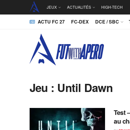
JEUX
ACTUALITÉS
HIGH-TECH
ACTU FC 27
FC-DEX
DCE / SBC
Jeu :
Until Dawn
Test 
au ch