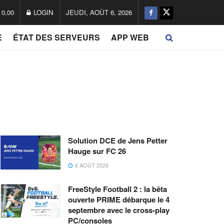
0,00
LOGIN
JEUDI, AOÛT 6, 2026
E
ÉTAT DES SERVEURS
APP WEB
Solution DCE de Jens Petter
Hauge sur FC 26
6 AOÛT 2026
FreeStyle Football 2 : la bêta
ouverte PRIME débarque le 4
septembre avec le cross-play
PC/consoles