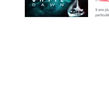
BY
FRANÇ
9 ans plu
particuli