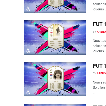
solution
joueurs .
FUT 1
BY
APERO
Nouveau 
solution
joueurs .
FUT 1
BY
APERO
Nouveau 
Solution
...