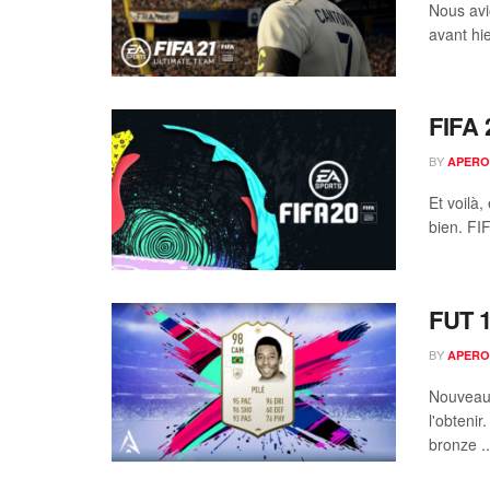
Nous avio
avant hi
FIFA 
BY
APERO
Et voilà
bien. FIF
FUT 1
BY
APERO
Nouveau 
l'obteni
bronze ..