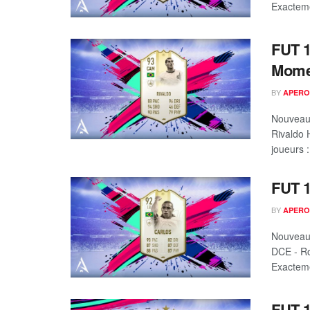
Exacteme
FUT 1
Mome
BY
APERO
Nouveau 
Rivaldo 
joueurs : 
FUT 1
BY
APERO
Nouveau 
DCE - Ro
Exacteme
FUT 1