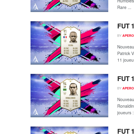
Humbles 
Rare ...
FUT 1
BY
APERO
Nouveau 
Patrick 
11 joueur
FUT 1
BY
APERO
Nouveau 
Ronaldi
joueurs :
FUT 1