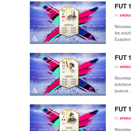
FUT 1
BY
APERO
Nouveau 
les solu
Exacteme
FUT 1
BY
APERO
Nouveau 
solution
joueurs .
FUT 1
BY
APERO
Nouveau 