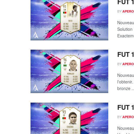
FUT 1
BY
APERO
Nouveau 
Solution
Exacteme
FUT 1
BY
APERO
Nouveau 
l'obteni
bronze ..
FUT 1
BY
APERO
Nouveau 