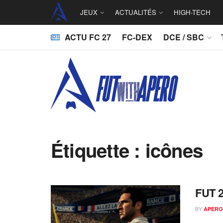
JEUX
ACTUALITÉS
HIGH-TECH
ACTU FC 27
FC-DEX
DCE / SBC
Étiquette :
icônes
FUT 2
BY
APERO