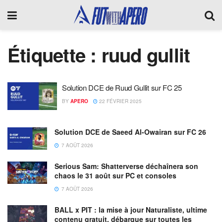
Étiquette :
ruud gullit
Solution DCE de Ruud Gullit sur FC 25
BY
APERO
22 FÉVRIER 2025
Solution DCE de Saeed Al-Owairan sur FC 26
7 AOÛT 2026
Serious Sam: Shatterverse déchaînera son
chaos le 31 août sur PC et consoles
7 AOÛT 2026
BALL x PIT : la mise à jour Naturaliste, ultime
contenu gratuit, débarque sur toutes les