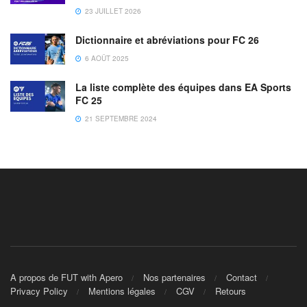
23 JUILLET 2026
Dictionnaire et abréviations pour FC 26
6 AOÛT 2025
La liste complète des équipes dans EA Sports
FC 25
21 SEPTEMBRE 2024
A propos de FUT with Apero
Nos partenaires
Contact
Privacy Policy
Mentions légales
CGV
Retours