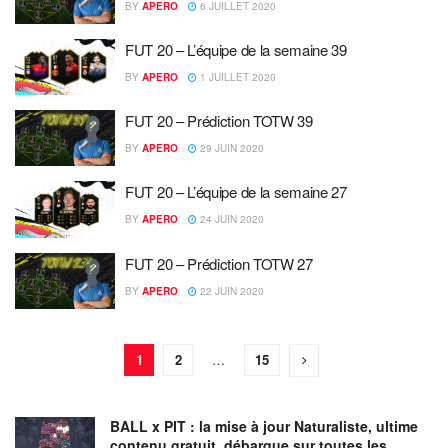
BY
APERO
6 JUILLET 2020
FUT 20 – L’équipe de la semaine 39
BY
APERO
1 JUILLET 2020
FUT 20 – Prédiction TOTW 39
BY
APERO
29 JUIN 2020
FUT 20 – L’équipe de la semaine 27
BY
APERO
24 JUIN 2020
FUT 20 – Prédiction TOTW 27
BY
APERO
22 JUIN 2020
1
2
…
15
BALL x PIT : la mise à jour Naturaliste, ultime
contenu gratuit, débarque sur toutes les