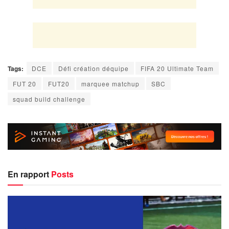
Tags:
DCE
Défi création déquipe
FIFA 20 Ultimate Team
FUT 20
FUT20
marquee matchup
SBC
squad build challenge
En rapport
Posts