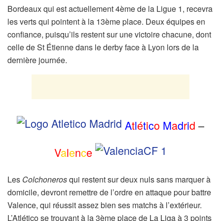
Bordeaux qui est actuellement 4ème de la Ligue 1, recevra
les verts qui pointent à la 13ème place. Deux équipes en
confiance, puisqu’ils restent sur une victoire chacune, dont
celle de St Étienne dans le derby face à Lyon lors de la
dernière journée.
A
t
l
é
t
i
c
o
M
a
d
r
i
d
–
V
a
l
e
n
c
e
Les
Colchoneros
qui restent sur deux nuls sans marquer à
domicile, devront remettre de l’ordre en attaque pour battre
Valence, qui réussit assez bien ses matchs à l’extérieur.
L’Atlético se trouvant à la 3ème place de La Liga à 3 points