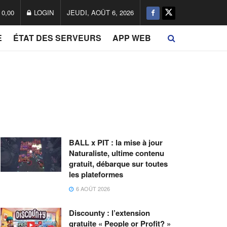
0,00
LOGIN
JEUDI, AOÛT 6, 2026
E
ÉTAT DES SERVEURS
APP WEB
BALL x PIT : la mise à jour
Naturaliste, ultime contenu
gratuit, débarque sur toutes
les plateformes
6 AOÛT 2026
Discounty : l’extension
gratuite « People or Profit? »