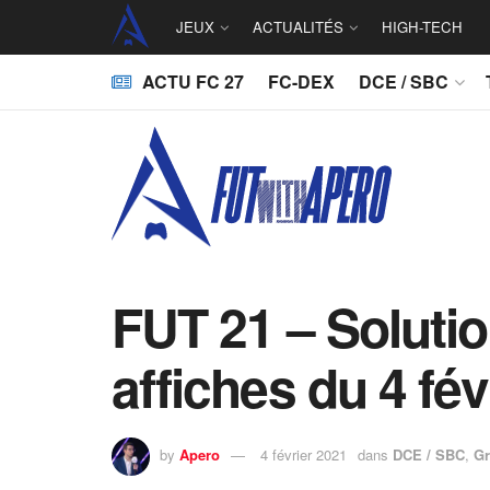
JEUX
ACTUALITÉS
HIGH-TECH
ACTU FC 27
FC-DEX
DCE / SBC
FUT 21 – Soluti
affiches du 4 fév
by
Apero
4 février 2021
dans
DCE / SBC
,
Gr