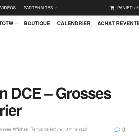
VIDÉOS
PARTENAIRES
PANIER /
€
TOTW
BOUTIQUE
CALENDRIER
ACHAT REVENT
on DCE – Grosses
rier
0
osses Affiches
Temps de lecture : 3 mins read