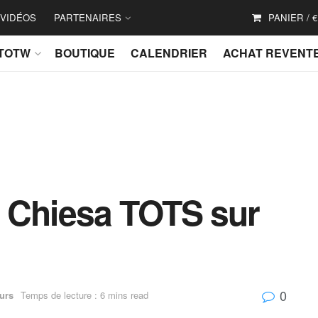
VIDÉOS
PARTENAIRES
PANIER /
€
TOTW
BOUTIQUE
CALENDRIER
ACHAT REVENT
 Chiesa TOTS sur
0
urs
Temps de lecture : 6 mins read