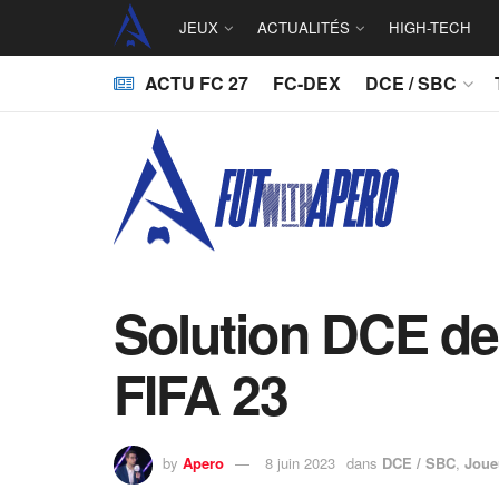
JEUX
ACTUALITÉS
HIGH-TECH
ACTU FC 27
FC-DEX
DCE / SBC
Solution DCE de
FIFA 23
by
Apero
8 juin 2023
dans
DCE / SBC
,
Joue