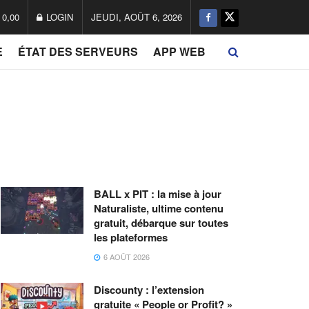
0,00
LOGIN
JEUDI, AOÛT 6, 2026
E
ÉTAT DES SERVEURS
APP WEB
BALL x PIT : la mise à jour
Naturaliste, ultime contenu
gratuit, débarque sur toutes
les plateformes
6 AOÛT 2026
Discounty : l’extension
gratuite « People or Profit? »