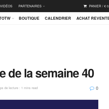
VIDÉOS
PARTENAIRES
PANIER /
€
0
TOTW
BOUTIQUE
CALENDRIER
ACHAT REVENT
e de la semaine 40
0
s de lecture : 1 mins read