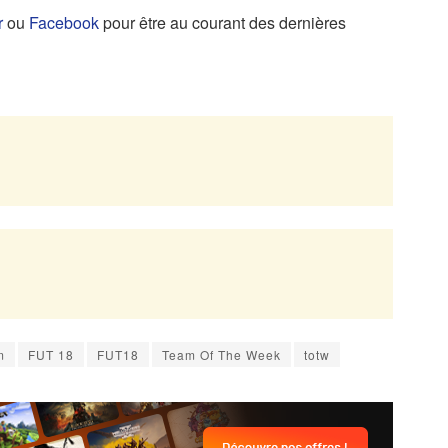
r
ou
Facebook
pour être au courant des dernières
m
FUT 18
FUT18
Team Of The Week
totw