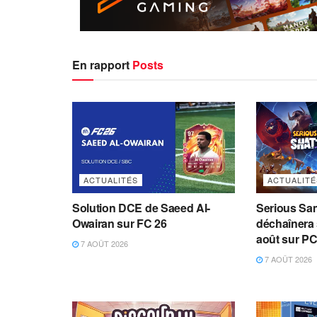
En rapport
Posts
ACTUALITÉS
ACTUALITÉ
Solution DCE de Saeed Al-
Serious Sam
Owairan sur FC 26
déchaînera 
août sur PC
7 AOÛT 2026
7 AOÛT 2026