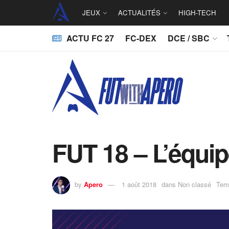
JEUX
ACTUALITÉS
HIGH-TECH
ACTU FC 27
FC-DEX
DCE / SBC
FUT 18 – L’équip
by
Apero
1 août 2018
dans
Non classé
Temp