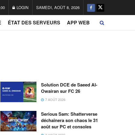
,00
LOGIN
SAMEDI, AOÛT 8, 2026
E
ÉTAT DES SERVEURS
APP WEB
Solution DCE de Saeed Al-
Owairan sur FC 26
7 AOÛT 2026
Serious Sam: Shatterverse
déchaînera son chaos le 31
août sur PC et consoles