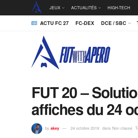
JEUX
ACTUALITÉS
HIGH-TECH
ACTU FC 27
FC-DEX
DCE / SBC
FUT 20 – Soluti
affiches du 24 o
by
akey
24 octobre 2019
dans
Non classé
T