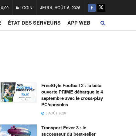
0,00
LOGIN
JEUDI, AOÛT 6, 2026
E
ÉTAT DES SERVEURS
APP WEB
FreeStyle Football 2 : la bêta
ouverte PRIME débarque le 4
septembre avec le cross-play
PC/consoles
5 AOÛT 2026
Transport Fever 3 : le
successeur du best-seller