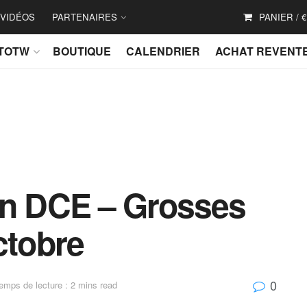
VIDÉOS
PARTENAIRES
PANIER /
€
TOTW
BOUTIQUE
CALENDRIER
ACHAT REVENT
on DCE – Grosses
ctobre
0
emps de lecture : 2 mins read