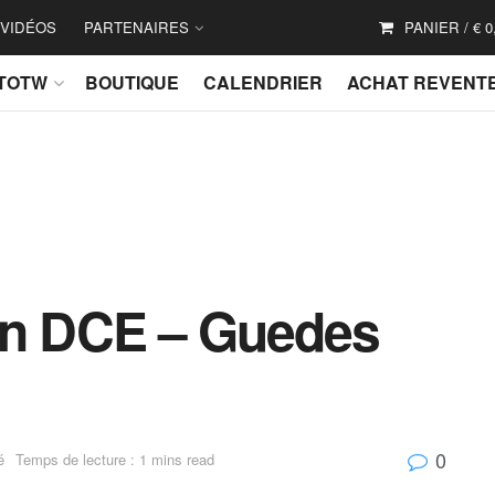
VIDÉOS
PARTENAIRES
PANIER /
€
0
TOTW
BOUTIQUE
CALENDRIER
ACHAT REVENT
on DCE – Guedes
0
é
Temps de lecture : 1 mins read