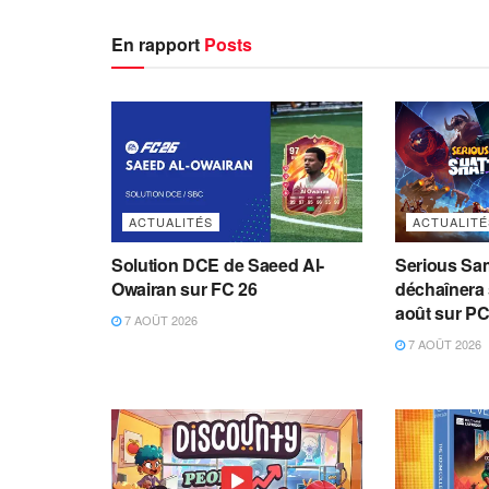
En rapport
Posts
ACTUALITÉS
ACTUALITÉ
Solution DCE de Saeed Al-
Serious Sam
Owairan sur FC 26
déchaînera 
août sur PC
7 AOÛT 2026
7 AOÛT 2026