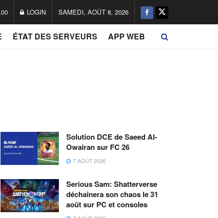
,00
LOGIN
SAMEDI, AOÛT 8, 2026
E
ÉTAT DES SERVEURS
APP WEB
Solution DCE de Saeed Al-
Owairan sur FC 26
7 AOÛT 2026
Serious Sam: Shatterverse
déchaînera son chaos le 31
août sur PC et consoles