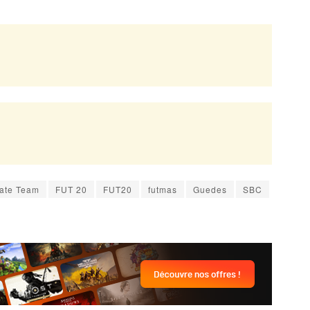
mate Team
FUT 20
FUT20
futmas
Guedes
SBC