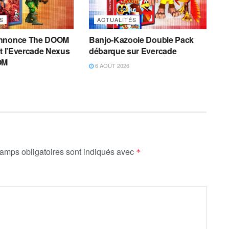
S
ACTUALITÉS
annonce The DOOM
Banjo-Kazooie Double Pack
et l’Evercade Nexus
débarque sur Evercade
OM
6 AOÛT 2026
amps obligatoires sont indiqués avec
*