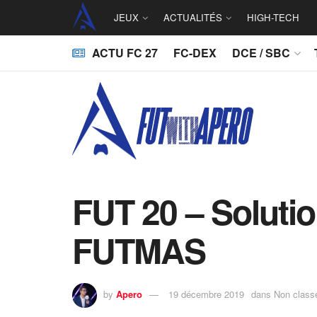
JEUX
ACTUALITÉS
HIGH-TECH
ACTU FC 27
FC-DEX
DCE / SBC
FUT 20 – Soluti
FUTMAS
by
Apero
19 décembre 2019
dans
Non class