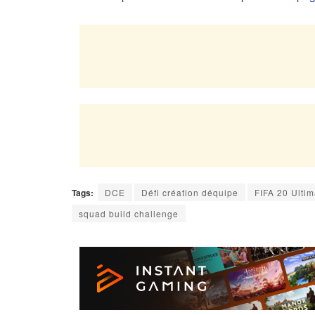
Tags:
DCE
Défi création déquipe
FIFA 20 Ulti
squad build challenge