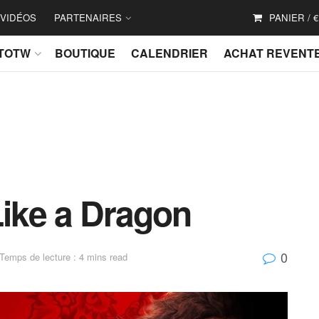
VIDÉOS
PARTENAIRES
PANIER /
€
TOTW
BOUTIQUE
CALENDRIER
ACHAT REVENT
Like a Dragon
0
Temps de lecture : 4 mins read