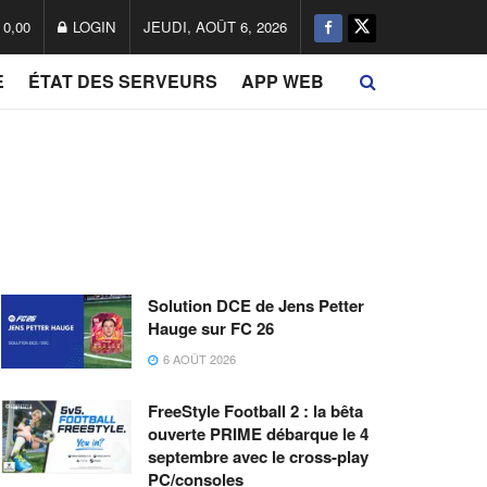
0,00
LOGIN
JEUDI, AOÛT 6, 2026
E
ÉTAT DES SERVEURS
APP WEB
Solution DCE de Jens Petter
Hauge sur FC 26
6 AOÛT 2026
FreeStyle Football 2 : la bêta
ouverte PRIME débarque le 4
septembre avec le cross-play
PC/consoles