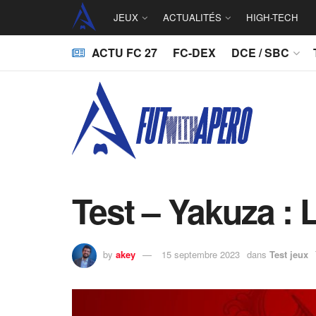
JEUX
ACTUALITÉS
HIGH-TECH
ACTU FC 27
FC-DEX
DCE / SBC
Test – Yakuza : 
by
akey
15 septembre 2023
dans
Test jeux